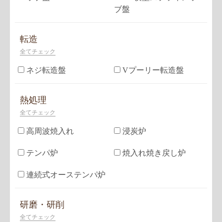
ブ盤
転造
全てチェック
ネジ転造盤
Vプーリー転造盤
熱処理
全てチェック
高周波焼入れ
浸炭炉
テンパ炉
焼入れ焼き戻し炉
連続式オーステンパ炉
研磨・研削
全てチェック