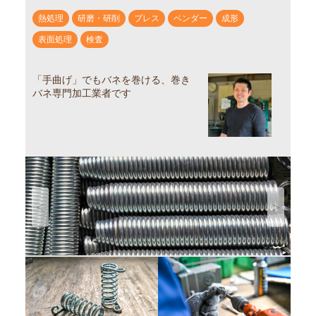
熱処理
研磨・研削
プレス
ベンダー
成形
表面処理
検査
「手曲げ」でもバネを巻ける、巻き
バネ専門加工業者です
Previous
Next