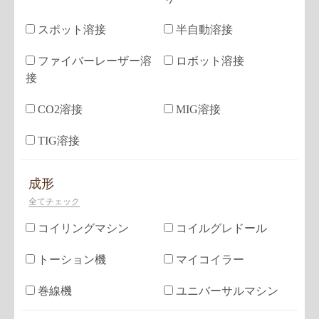
スポット溶接
半自動溶接
ファイバーレーザー溶
ロボット溶接
接
CO2溶接
MIG溶接
TIG溶接
成形
全てチェック
コイリングマシン
コイルグレドール
トーション機
マイコイラー
巻線機
ユニバーサルマシン