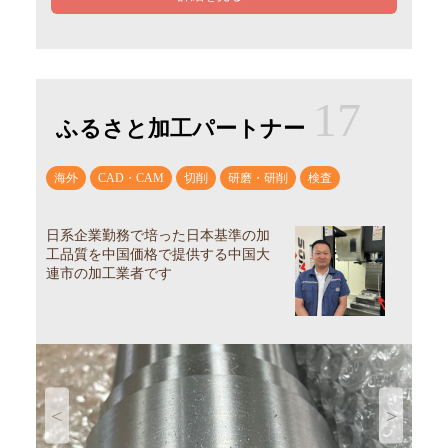
17
ふるさと加工パートナー
海外
CAD・CAM
切削
研磨・研削
検査
日系企業勤務で培った日本基準の加
工品質を中国価格で提供する中国大
連市の加工業者です