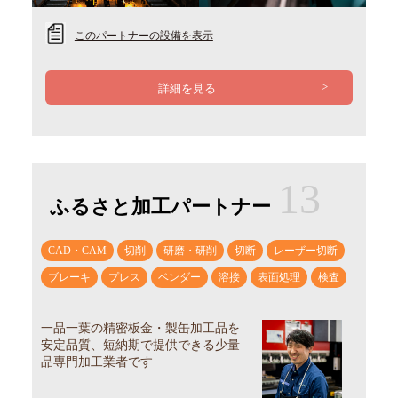
このパートナーの設備を表示
詳細を見る
13
ふるさと加工パートナー
CAD・CAM
切削
研磨・研削
切断
レーザー切断
ブレーキ
プレス
ベンダー
溶接
表面処理
検査
一品一葉の精密板金・製缶加工品を
安定品質、短納期で提供できる少量
品専門加工業者です