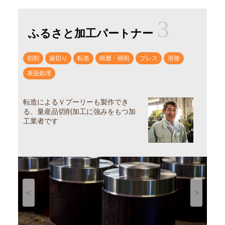
3
ふるさと加工パートナー
切削
歯切り
転造
研磨・研削
プレス
溶接
表面処理
転造によるＶプーリーも製作でき
る、量産品切削加工に強みをもつ加
工業者です
Previous
Next