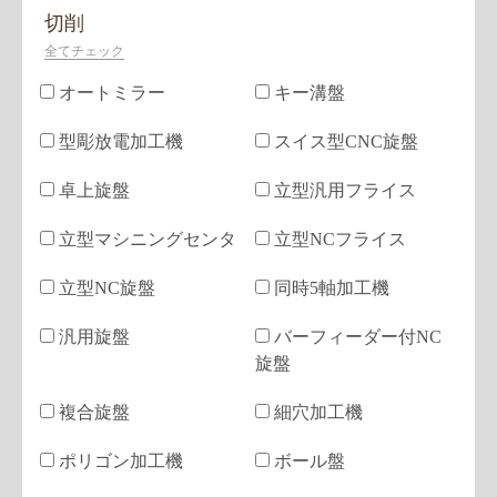
切削
全てチェック
オートミラー
キー溝盤
型彫放電加工機
スイス型CNC旋盤
卓上旋盤
立型汎用フライス
立型マシニングセンタ
立型NCフライス
立型NC旋盤
同時5軸加工機
汎用旋盤
バーフィーダー付NC
旋盤
複合旋盤
細穴加工機
ポリゴン加工機
ボール盤