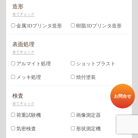
造形
全てチェック
金属3Dプリンタ造形
樹脂3Dプリンタ造形
表面処理
全てチェック
アルマイト処理
ショットブラスト
メッキ処理
焼付塗装
検査
お問合せ
全てチェック
荷重試験機
画像測定器
気密検査
形状測定機