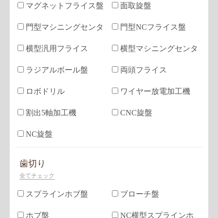
マグネットフライス盤
面取旋盤
門型マシニングセンタ
門型NCフライス盤
横型汎用フライス
横型マシニングセンタ
ラジアルボール盤
両頭フライス
ロボドリル
ワイヤー放電加工機
割出5軸加工機
CNC旋盤
NC旋盤
歯切り
全てチェック
スプラインホブ盤
ブローチ盤
ホブ盤
NC横型スプラインホ