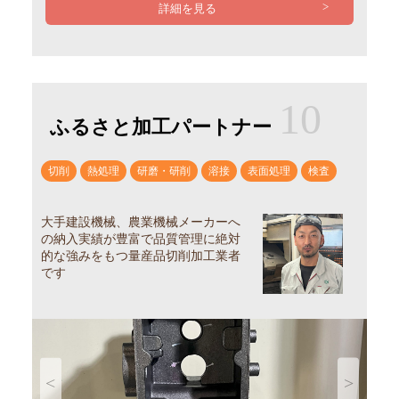
詳細を見る
10
ふるさと加工パートナー
切削
熱処理
研磨・研削
溶接
表面処理
検査
大手建設機械、農業機械メーカーへ
の納入実績が豊富で品質管理に絶対
的な強みをもつ量産品切削加工業者
です