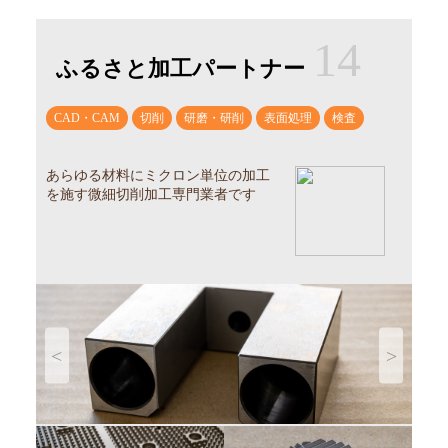
14
ふるさと加工パートナー
CAD・CAM
切削
研磨・研削
表面処理
検査
あらゆる材料にミクロン単位の加工
を施す微細切削加工専門業者です
Previous
Next