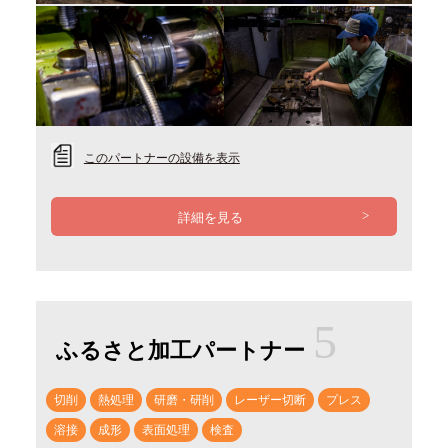
このパートナーの設備を表示
詳細を見る
5
ふるさと加工パートナー
切削
熱処理
研磨・研削
レーザー切断
プレス
溶接
成形
表面処理
検査