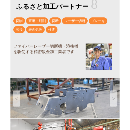
8
ふるさと加工パートナー
切削
研磨・研削
切断
レーザー切断
ブレーキ
溶接
表面処理
検査
ファイバーレーザー切断機・溶接機
を駆使する精密鈑金加工業者です
Previous
Next