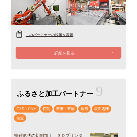
このパートナーの設備を表示
詳細を見る
9
ふるさと加工パートナー
CAD・CAM
切削
研磨・研削
造形
表面処理
検査
複雑形状の切削加工、３Ｄプリンタ