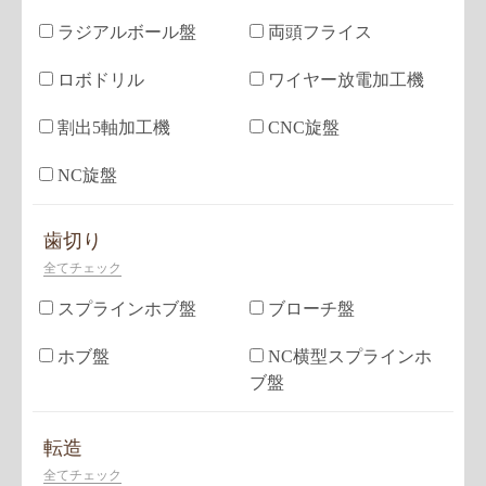
ラジアルボール盤
両頭フライス
ロボドリル
ワイヤー放電加工機
割出5軸加工機
CNC旋盤
NC旋盤
歯切り
全てチェック
スプラインホブ盤
ブローチ盤
ホブ盤
NC横型スプラインホ
ブ盤
転造
全てチェック