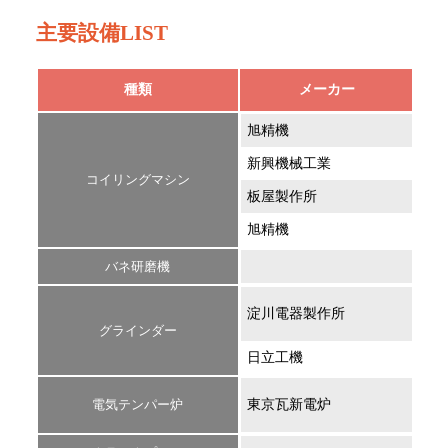
主要設備LIST
種類
メーカー
旭精機
ACF
新興機械工業
VF-
コイリングマシン
板屋製作所
PCX
旭精機
ICF
バネ研磨機
ス
エ
淀川電器製作所
ン
グラインダー
日立工機
GTS
電気テンパー炉
東京瓦新電炉
TBC