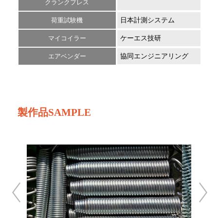
クランクプレス
荷重試験機
日本計測システム
PRO
マイコイラー
ケーエス技研
NY
エアベンダー
協同エンジニアリング
製作品SAMPLE