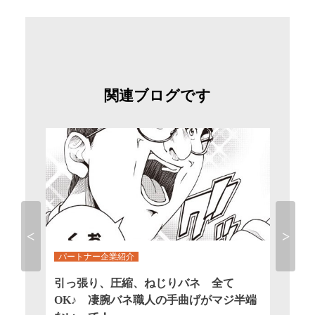
関連ブログです
パートナー企業紹介
パー
と
引っ張り、圧縮、ねじりバネ 全て
巻き
Previous
Next
OK♪ 凄腕バネ職人の手曲げがマジ半端
た！