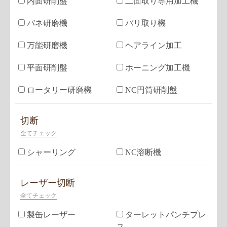
内面研削盤
二面取り専用加工機
バネ研磨機
バリ取り機
万能研磨機
ヘアライン加工
平面研削盤
ホーニング加工機
ロータリー研磨機
NC円筒研削盤
切断
全てチェック
シャーリング
NC溶断機
レーザー切断
全てチェック
製缶レーザー
ターレットパンチプレ
ス