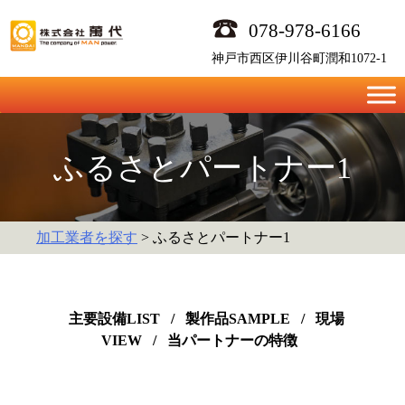
Skip
078-978-6166
to
content
神戸市西区伊川谷町潤和1072-1
ふるさとパートナー1
加工業者を探す
> ふるさとパートナー1
主要設備LIST
/
製作品SAMPLE
/
現場
VIEW
/
当パートナーの特徴