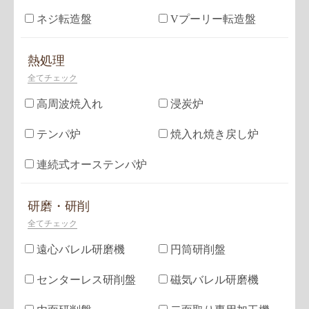
ネジ転造盤
Vプーリー転造盤
熱処理
全てチェック
高周波焼入れ
浸炭炉
テンパ炉
焼入れ焼き戻し炉
連続式オーステンパ炉
研磨・研削
全てチェック
遠心バレル研磨機
円筒研削盤
センターレス研削盤
磁気バレル研磨機