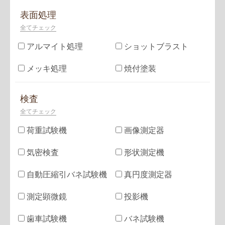
表面処理
全てチェック
アルマイト処理
ショットブラスト
メッキ処理
焼付塗装
検査
全てチェック
荷重試験機
画像測定器
気密検査
形状測定機
自動圧縮引バネ試験機
真円度測定器
測定顕微鏡
投影機
歯車試験機
バネ試験機