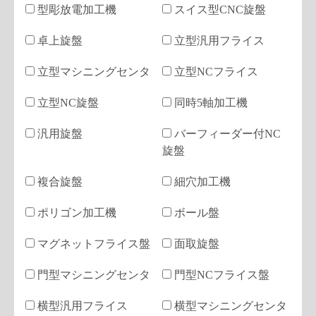
型彫放電加工機
スイス型CNC旋盤
卓上旋盤
立型汎用フライス
立型マシニングセンタ
立型NCフライス
立型NC旋盤
同時5軸加工機
汎用旋盤
バーフィーダー付NC
旋盤
複合旋盤
細穴加工機
ポリゴン加工機
ボール盤
マグネットフライス盤
面取旋盤
門型マシニングセンタ
門型NCフライス盤
横型汎用フライス
横型マシニングセンタ