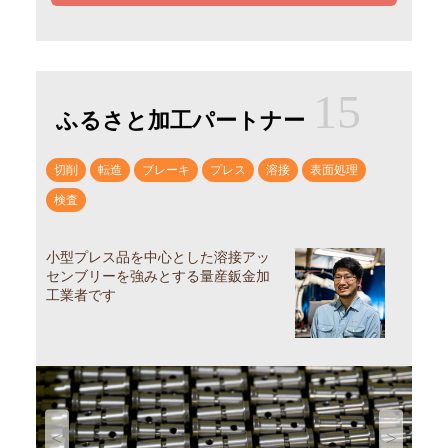
15
ふるさと加工パートナー
切削
転造
ブレーキ
プレス
溶接
表面処理
検査
小型プレス品を中心とした溶接アッ
センブリーを強みとする量産鈑金加
工業者です