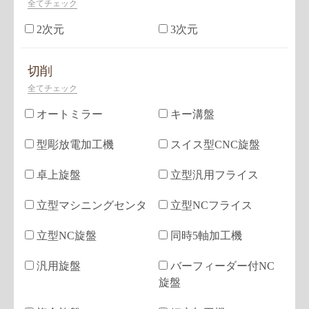
全てチェック
2次元
3次元
切削
全てチェック
オートミラー
キー溝盤
型彫放電加工機
スイス型CNC旋盤
卓上旋盤
立型汎用フライス
立型マシニングセンタ
立型NCフライス
立型NC旋盤
同時5軸加工機
汎用旋盤
バーフィーダー付NC
旋盤