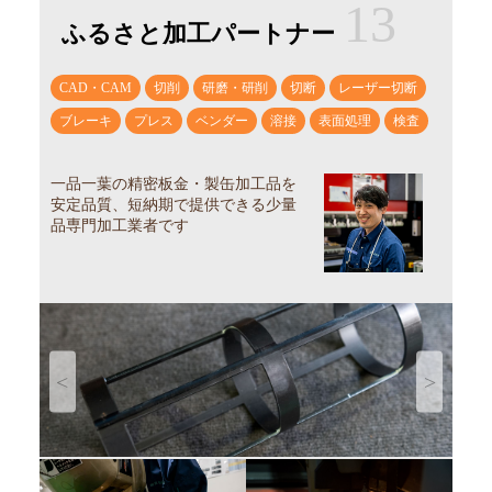
13
ふるさと加工パートナー
CAD・CAM
切削
研磨・研削
切断
レーザー切断
ブレーキ
プレス
ベンダー
溶接
表面処理
検査
一品一葉の精密板金・製缶加工品を
安定品質、短納期で提供できる少量
品専門加工業者です
Previous
Next