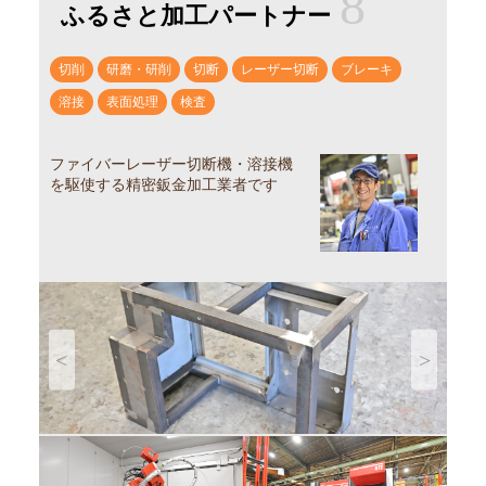
8
ふるさと加工パートナー
切削
研磨・研削
切断
レーザー切断
ブレーキ
溶接
表面処理
検査
ファイバーレーザー切断機・溶接機
を駆使する精密鈑金加工業者です
Previous
Next