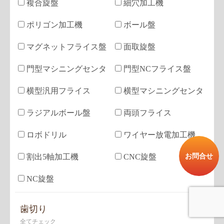
複合旋盤
細穴加工機
ポリゴン加工機
ボール盤
マグネットフライス盤
面取旋盤
門型マシニングセンタ
門型NCフライス盤
横型汎用フライス
横型マシニングセンタ
ラジアルボール盤
両頭フライス
ロボドリル
ワイヤー放電加工機
お問合せ
割出5軸加工機
CNC旋盤
NC旋盤
歯切り
全てチェック