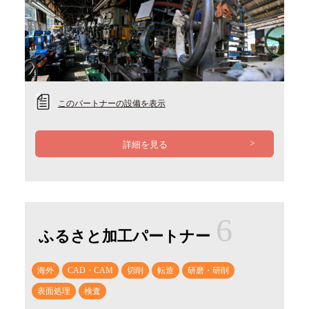
このパートナーの設備を表示
詳細を見る
6
ふるさと加工パートナー
海外
CAD・CAM
切削
転造
研磨・研削
表面処理
検査