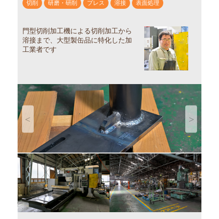
切削
研磨・研削
プレス
溶接
表面処理
門型切削加工機による切削加工から
溶接まで、大型製缶品に特化した加
工業者です
Previous
Next