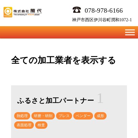
Skip
078-978-6166
to
content
神戸市西区伊川谷町潤和1072-1
全ての加工業者を表示する
1
ふるさと加工パートナー
熱処理
研磨・研削
プレス
ベンダー
成形
表面処理
検査