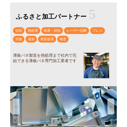
5
ふるさと加工パートナー
切削
熱処理
研磨・研削
レーザー切断
プレス
溶接
成形
表面処理
検査
薄板バネ製造を熱処理まで社内で完
結できる薄板バネ専門加工業者です
Previous
Next