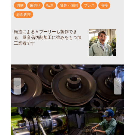
切削
歯切り
転造
研磨・研削
プレス
溶接
表面処理
転造によるＶプーリーも製作でき
る、量産品切削加工に強みをもつ加
工業者です
Previous
Next