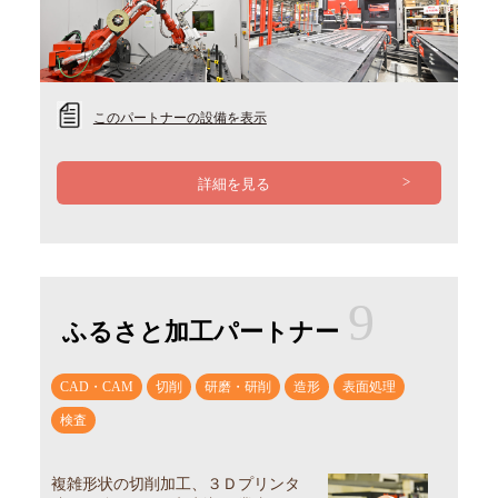
このパートナーの設備を表示
詳細を見る
9
ふるさと加工パートナー
CAD・CAM
切削
研磨・研削
造形
表面処理
検査
複雑形状の切削加工、３Ｄプリンタ