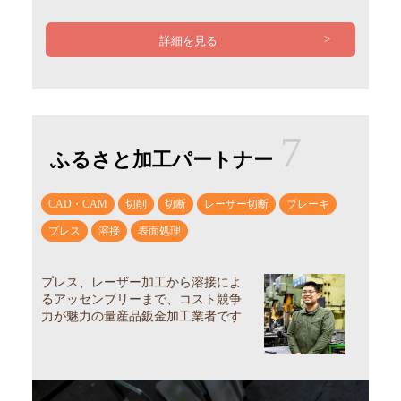
詳細を見る
7
ふるさと加工パートナー
CAD・CAM
切削
切断
レーザー切断
ブレーキ
プレス
溶接
表面処理
プレス、レーザー加工から溶接によ
るアッセンブリーまで、コスト競争
力が魅力の量産品鈑金加工業者です