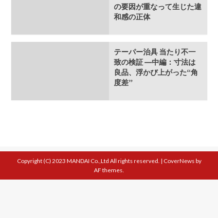
の要因が重なって生じた違
和感の正体
テーパー治具 当たり不一
致の検証 ―中編：寸法は
良品、浮かび上がった“角
度差”
Copyright (C) 2023 MANDAI Co.,Ltd All rights reserved.
|
CoverNews
by
AF themes.