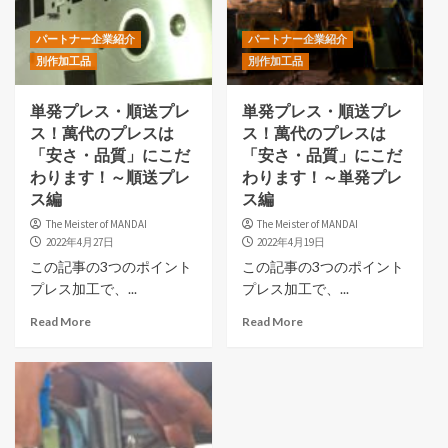
パートナー企業紹介
パートナー企業紹介
別作加工品
別作加工品
単発プレス・順送プレ
単発プレス・順送プレ
ス！萬代のプレスは
ス！萬代のプレスは
「安さ・品質」にこだ
「安さ・品質」にこだ
わります！～順送プレ
わります！～単発プレ
ス編
ス編
The Meister of MANDAI
The Meister of MANDAI
2022年4月27日
2022年4月19日
この記事の3つのポイント
この記事の3つのポイント
プレス加工で、...
プレス加工で、...
Read More
Read More