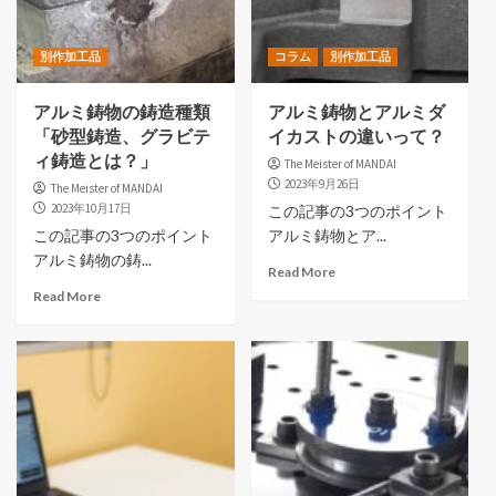
別作加工品
コラム
別作加工品
アルミ鋳物の鋳造種類
アルミ鋳物とアルミダ
「砂型鋳造、グラビテ
イカストの違いって？
ィ鋳造とは？」
The Meister of MANDAI
2023年9月26日
The Meister of MANDAI
2023年10月17日
この記事の3つのポイント
この記事の3つのポイント
アルミ鋳物とア...
アルミ鋳物の鋳...
Read More
Read More