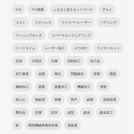
SUS
TIG溶接
ふるさと加工ネットワーク
アルミ
コスト
ステンレス
ファイバーレーザー
ベアリング
マシニングセンタ
リバースエンジニアリング
リードタイム
レーザー加工
ロウ付け
ワイヤーカット
交渉
代理店
兵庫
切削加工
加工品
加工業者
品質
商社
問題解決
営業
図面
微細加工
提案
旋盤加工
機械加工
溶接
焼入れ
熱処理
研磨
神戸
納期
表面処理
製缶品
見積
試作
金型
鈑金
鈑金加工
鉄
関西機械要素技術展
面粗度