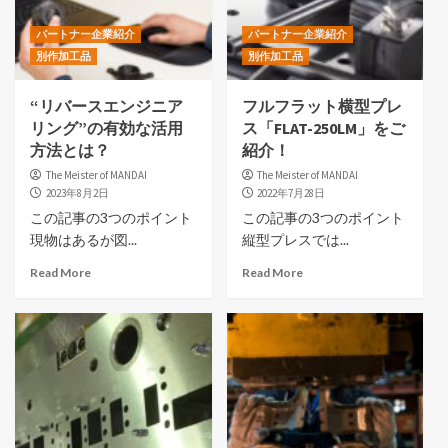
パートナー企業紹介
パートナー企業紹介
別作加工品
別作加工品
“リバースエンジニア
フルフラット横型プレ
リング”の有効な活用
ス「FLAT-250LM」をご
方法とは？
紹介！
The Meister of MANDAI
The Meister of MANDAI
2023年8月2日
2022年7月28日
この記事の3つのポイント
この記事の3つのポイント
現物はあるが図...
縦型プレスでは...
Read More
Read More