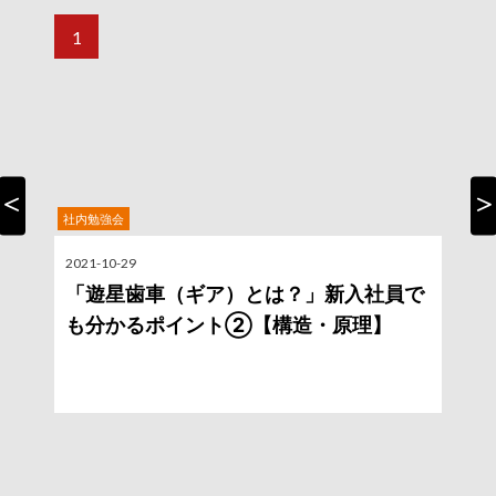
社内勉強会
Previous
Nex
2021-10-29
2
「遊星歯車（ギア）とは？」新入社員で
も分かるポイント②【構造・原理】