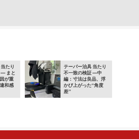
 当たり
テーパー治具 当たり
― まと
不一致の検証 ―中
因が重
編：寸法は良品、浮
違和感
かび上がった“角度
差”