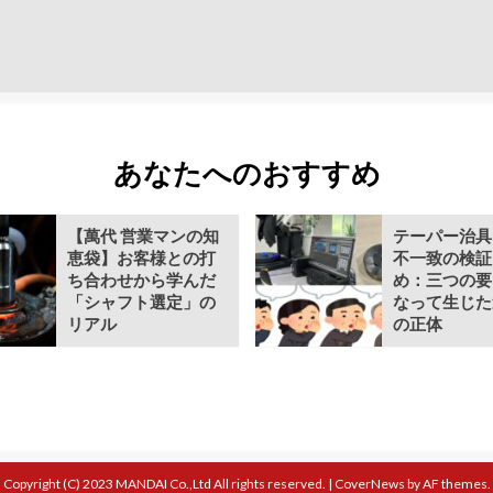
あなたへのおすすめ
【萬代 営業マンの知
テーパー治具
恵袋】お客様との打
不一致の検証 
ち合わせから学んだ
め：三つの要
「シャフト選定」の
なって生じた
リアル
の正体
Copyright (C) 2023 MANDAI Co.,Ltd All rights reserved.
|
CoverNews
by AF themes.