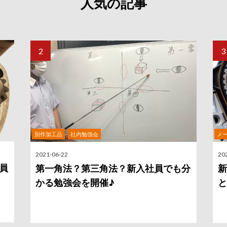
人気の記事
,
別作加工品
社内勉強会
メ
2021-06-22
20
員
第一角法？第三角法？新入社員でも分
新
かる勉強会を開催♪
と