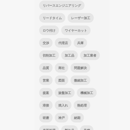
リバースエンジニアリング
リードタイム
レーザー加工
ロウ付け
ワイヤーカット
交渉
代理店
兵庫
切削加工
加工品
加工業者
品質
商社
問題解決
営業
図面
微細加工
提案
旋盤加工
機械加工
溶接
焼入れ
熱処理
研磨
神戸
納期