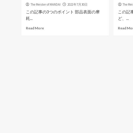
The Meister of MANDAI
2021年7月30日
The Mei
この記事の3つのポイント 部品表面の摩
この記
耗...
ど、...
Read More
Read Mo