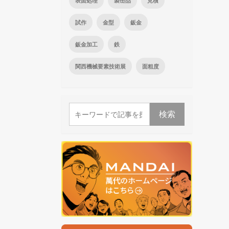
表面処理
製缶品
見積
試作
金型
鈑金
鈑金加工
鉄
関西機械要素技術展
面粗度
検索