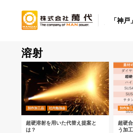
Skip
to
content
「神戸
溶射
別作加工品
社内勉強会
別作加工
超硬溶射を用いた代替え提案と
超硬
は？
う加