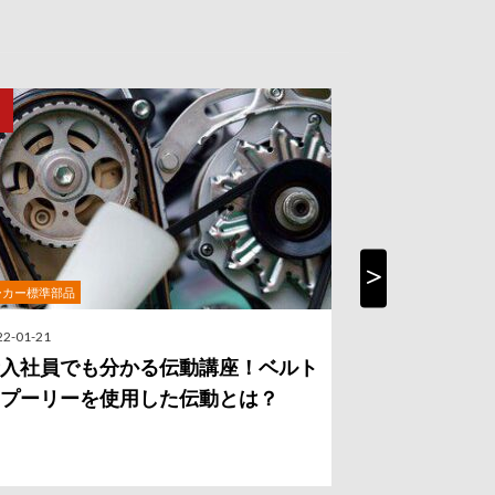
ーカー標準部品
社内勉強会
Next
22-01-21
2021-10-26
入社員でも分かる伝動講座！ベルト
「遊星歯車
プーリーを使用した伝動とは？
でも分かる
徴】