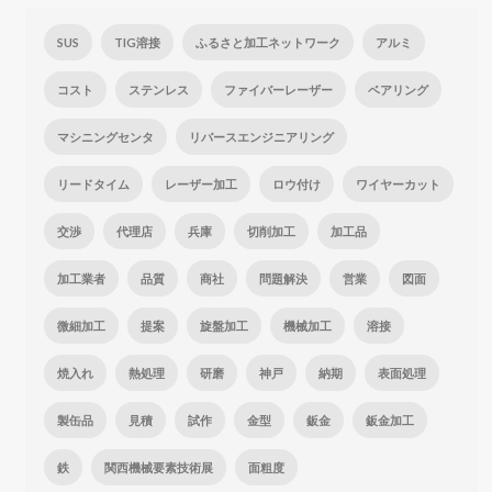
SUS
TIG溶接
ふるさと加工ネットワーク
アルミ
コスト
ステンレス
ファイバーレーザー
ベアリング
マシニングセンタ
リバースエンジニアリング
リードタイム
レーザー加工
ロウ付け
ワイヤーカット
交渉
代理店
兵庫
切削加工
加工品
加工業者
品質
商社
問題解決
営業
図面
微細加工
提案
旋盤加工
機械加工
溶接
焼入れ
熱処理
研磨
神戸
納期
表面処理
製缶品
見積
試作
金型
鈑金
鈑金加工
鉄
関西機械要素技術展
面粗度