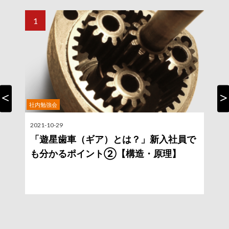
社内勉強会
Previous
Nex
2021-10-29
2
「遊星歯車（ギア）とは？」新入社員で
も分かるポイント②【構造・原理】