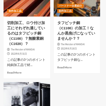
パートナー企業紹介
別作加工品
別作加工品
切削加工、ロウ付け加
タフピッチ銅
工にそれぞれ適してい
（C1100）の加工！な
るのはタフピッチ銅
んか黒焦げになってい
（C1100）？無酸素銅
ませんか？？
（C1020）？
The Meister of MANDAI
2022年8月18日
The Meister of MANDAI
2022年8月31日
この記事の3つのポイント
この記事の3つのポイント
タフピッチ銅な...
純銅加工品で材...
Read More
Read More