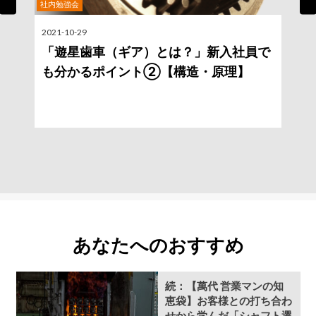
社内勉強会
Previous
Nex
2021-10-29
2
「遊星歯車（ギア）とは？」新入社員で
も分かるポイント②【構造・原理】
あなたへのおすすめ
続：【萬代 営業マンの知
恵袋】お客様との打ち合わ
せから学んだ「シャフト選