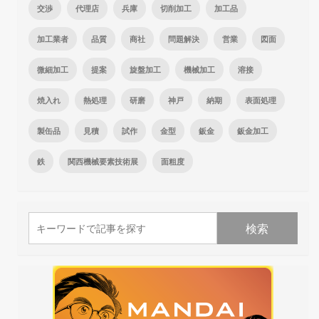
交渉
代理店
兵庫
切削加工
加工品
加工業者
品質
商社
問題解決
営業
図面
微細加工
提案
旋盤加工
機械加工
溶接
焼入れ
熱処理
研磨
神戸
納期
表面処理
製缶品
見積
試作
金型
鈑金
鈑金加工
鉄
関西機械要素技術展
面粗度
検索