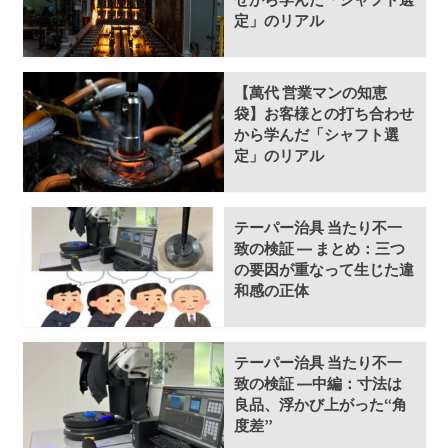
定」のリアル
【萬代 営業マンの知恵
袋】お客様との打ち合わせ
から学んだ「シャフト選
定」のリアル
テーパー治具 当たり不一
致の検証 ― まとめ：三つ
の要因が重なって生じた違
和感の正体
テーパー治具 当たり不一
致の検証 ―中編：寸法は
良品、浮かび上がった“角
度差”