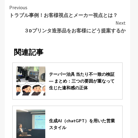
Continue
Previous
トラブル事例！お客様視点とメーカー視点とは？
Reading
Next
３Dプリンタ造形品をお客様にどう提案するか
関連記事
テーパー治具 当たり不一致の検証
― まとめ：三つの要因が重なって
生じた違和感の正体
生成AI（chatGPT）を用いた営業
スタイル