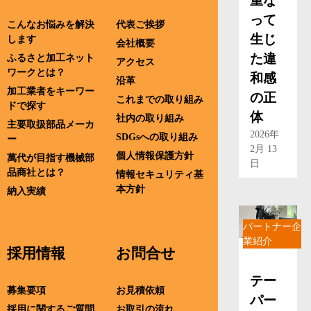
重な
って
こんなお悩みを解決
代表ご挨拶
生じ
します
会社概要
た違
ふるさと加工ネット
アクセス
ワークとは？
和感
沿革
加工業者をキーワー
の正
これまでの取り組み
ドで探す
体
社内の取り組み
主要取扱部品メーカ
2026年
SDGsへの取り組み
ー
2月 13
個人情報保護方針
萬代が目指す機械部
日
品商社とは？
情報セキュリティ基
本方針
納入実績
パートナー企
業紹介
採用情報
お問合せ
テー
募集要項
お見積依頼
パー
採用に関するご質問
お取引の流れ