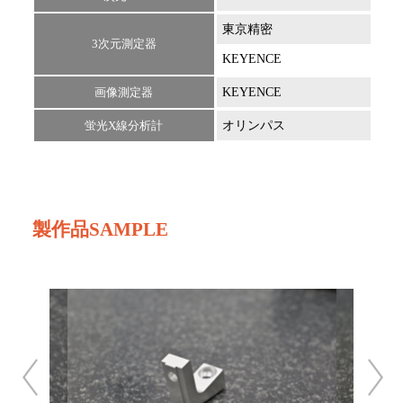
東京精密
ZEI
3次元測定器
KEYENCE
XM-
画像測定器
KEYENCE
LM
蛍光X線分析計
オリンパス
製作品SAMPLE