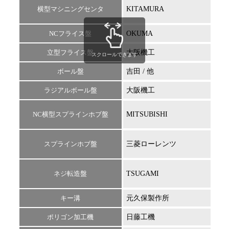
横型マシニングセンタ
KITAMURA
HX5
NCフライス盤
OKUMA
3V-
立型フライス盤
大阪機工
スクロールできます
ボール盤
吉田 / 他
ラジアルボール盤
大阪機工
NC横型スプラインホブ盤
MITSUBISHI
GB
スプラインホブ盤
三菱ローレンツ
ネジ転造盤
TSUGAMI
キー溝
元久保製作所
ポリゴン加工機
日藤工機
PC-