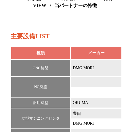
VIEW
/
当パートナーの特徴
主要設備LIST
種類
メーカー
CNC旋盤
DMG MORI
NXL
NC旋盤
汎用旋盤
OKUMA
豊田
FVN
立型マシニングセンタ
DMG MORI
M3