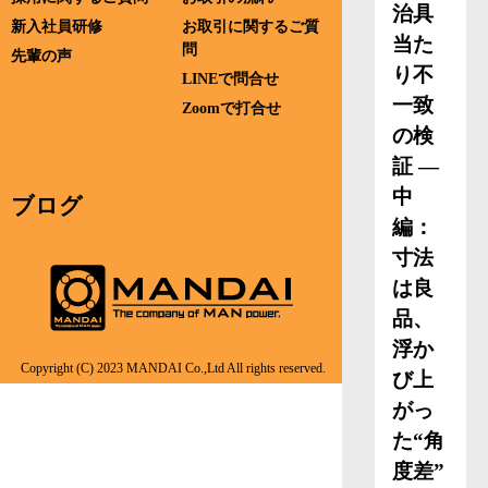
治具
新入社員研修
お取引に関するご質
当た
問
先輩の声
り不
LINEで問合せ
一致
Zoomで打合せ
の検
証 ―
中
ブログ
編：
寸法
は良
品、
浮か
Copyright (C) 2023 MANDAI Co.,Ltd All rights reserved.
び上
がっ
た“角
度差”