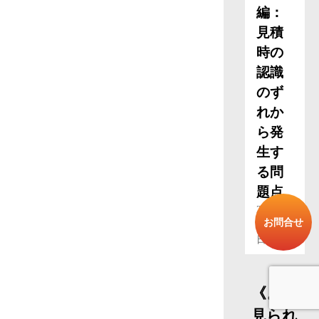
編：
見積
時の
認識
のず
れか
ら発
生す
る問
題点
2026年
お問合せ
1月 15
日
《よく
見られ