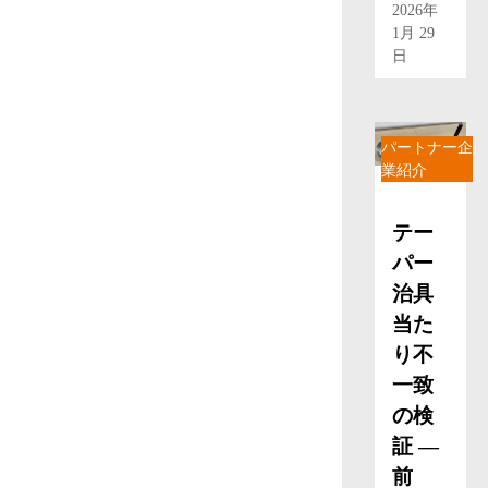
2026年
1月 29
日
パートナー企
業紹介
テー
パー
治具
当た
り不
一致
の検
証 ―
前