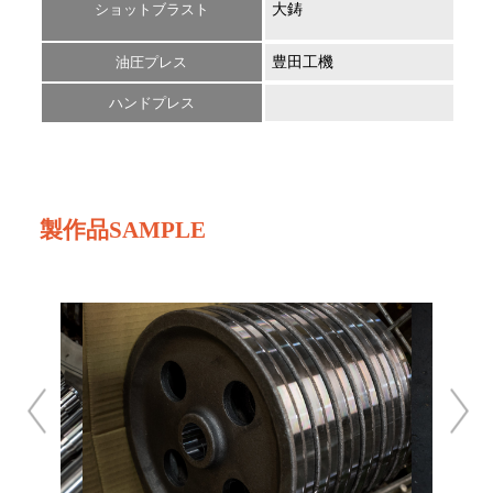
ショットブラスト
大鋳
FHV
油圧プレス
豊田工機
PF2
ハンドプレス
製作品SAMPLE