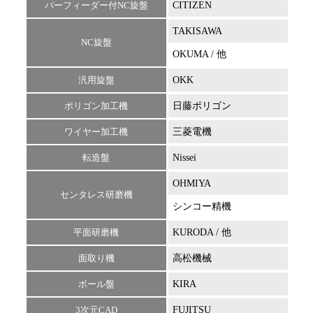
バーフィーダー付NC旋盤
CITIZEN
L16
TAKISAWA
TAC
NC旋盤
OKUMA / 他
LB-
汎用旋盤
OKK
T37
ポリゴン加工機
日藤ポリゴン
PC-
ワイヤー加工機
三菱電機
FA-
転造盤
Nissei
Com
OHMIYA
OC-
センタレス研磨機
シンコー精機
SKS
平面研磨機
KURODA / 他
GS-
面取り機
高松機械
メン
ボール盤
KIRA
3次元CAD
FUJITSU
iCA