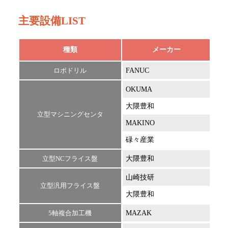
主要設備LIST
種類
メーカー
ロボドリル
FANUC
Robo
OKUMA
MIL
大隈豊和
MIL
立型マシニングセンタ
MAKINO
SF-
碌々産業
Vert
立型NCフライス盤
大隈豊和
2R-
山崎技研
YZ-
立型汎用フライス盤
大隈豊和
Stro
5軸複合加工機
MAZAK
INT