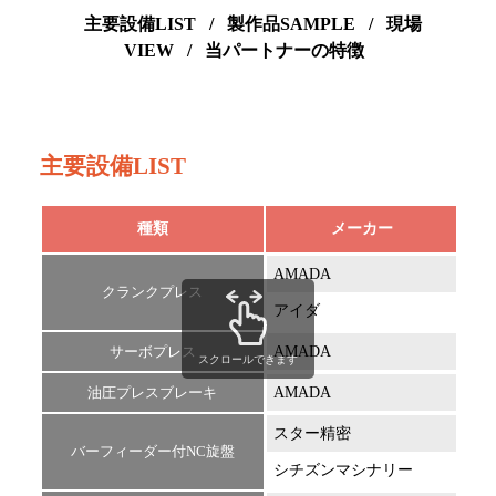
主要設備LIST
/
製作品SAMPLE
/
現場
VIEW
/
当パートナーの特徴
主要設備LIST
種類
メーカー
AMADA
TP6
クランクプレス
アイダ
NC1
サーボプレス
AMADA
SDE
スクロールできます
油圧プレスブレーキ
AMADA
FBD
スター精密
SR2
バーフィーダー付NC旋盤
シチズンマシナリー
BNA