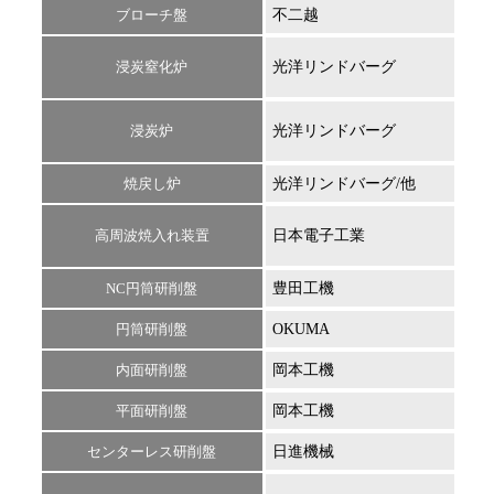
ブローチ盤
不二越
NBV
浸炭窒化炉
光洋リンドバーグ
ERT
浸炭炉
光洋リンドバーグ
MCT
焼戻し炉
光洋リンドバーグ/他
高周波焼入れ装置
日本電子工業
NC円筒研削盤
豊田工機
GE4
円筒研削盤
OKUMA
内面研削盤
岡本工機
平面研削盤
岡本工機
センターレス研削盤
日進機械
GR2