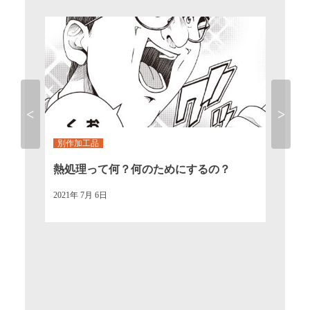
別作加工品
別作
なら
熱処理って何？何のためにするの？
硬度
Previous
Next
2021年 7月 6日
2021