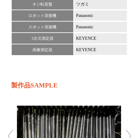
ネジ転造盤
ツガミ
R16
ロボット溶接機
Panasonic
TW-
スポット溶接機
Panasonic
3次元測定器
KEYENCE
XMT
画像測定器
KEYENCE
IM-
製作品SAMPLE