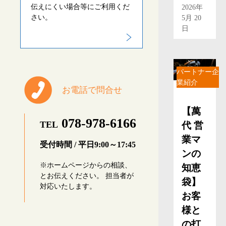
伝えにくい場合等にご利用くだ
2026年
さい。
5月 20
日
パートナー企
業紹介
お電話で問合せ
【萬
078-978-6166
TEL
代 営
業マ
受付時間 / 平日9:00～17:45
ンの
※ホームページからの相談、
知恵
とお伝えください。 担当者が
袋】
対応いたします。
お客
様と
の打