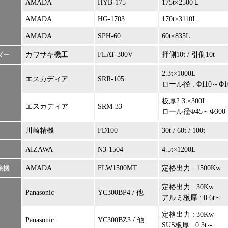
AMADA
HYB-175
175t×2500Ｌ
AMADA
HG-1703
170t×3110L
AMADA
SPH-60
60t×835L
ダー
カワサキ機工
FLAT-300V
押側10t / 引側10t
2.3t×1000L
エスカディア
SRR-105
ロール径 : Φ110～Φ1
板厚2.3t×300L
エスカディア
SRM-33
ロール径Φ45～Φ300
川崎精機
FD100
30t / 60t / 100t
AIZAWA
N3-1504
4.5t×1200L
接機
AMADA
FLW1500MT
定格出力 : 1500Kw
定格出力 : 30Kw
Panasonic
YC300BP4 / 他
アルミ板厚 : 0.6t～
定格出力 : 30Kw
Panasonic
YC300BZ3 / 他
SUS板厚 : 0.3t～