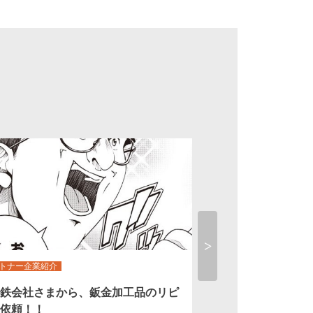
トナー企業紹介
コラム
鉄会社さまから、鈑金加工品のリピ
「工作機械」と「
Next
依頼！！
ん」共に大切です