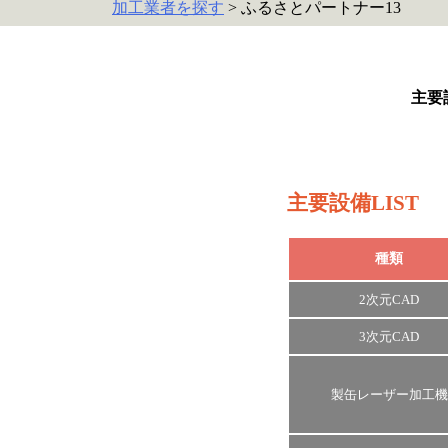
加工業者を探す
> ふるさとパートナー13
主要
主要設備LIST
種類
2次元CAD
3次元CAD
製缶レーザー加工機