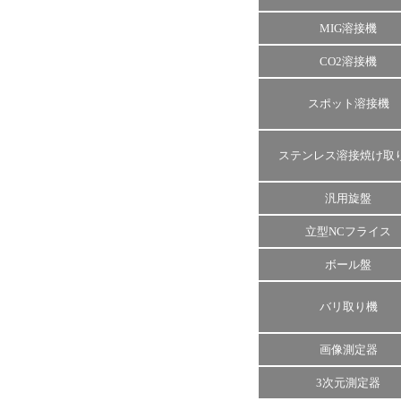
MIG溶接機
CO2溶接機
スポット溶接機
ステンレス溶接焼け取
汎用旋盤
立型NCフライス
ボール盤
バリ取り機
画像測定器
3次元測定器