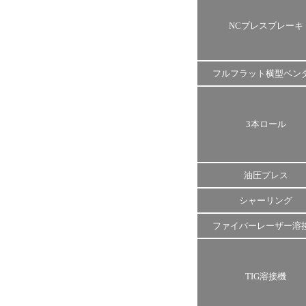
NCプレスブレーキ
フルフラット横型ベン
3本ロール
油圧プレス
シャーリング
ファイバーレーザー溶
TIG溶接機