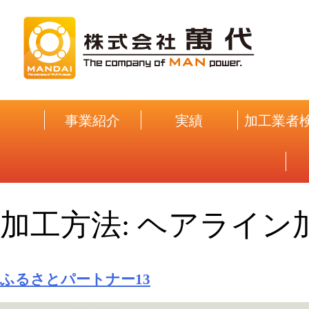
Skip
to
content
事業紹介
実績
加工業者
加工方法:
ヘアライン
ふるさとパートナー13