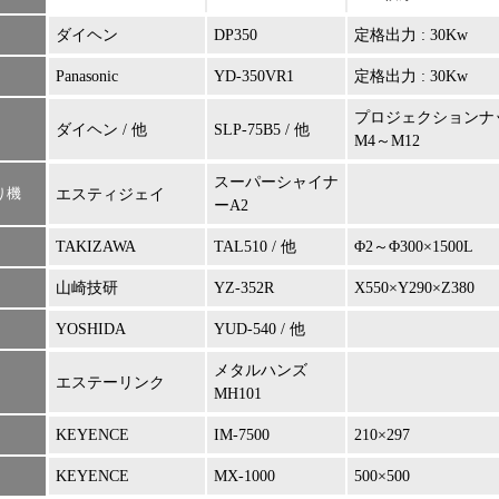
ダイヘン
DP350
定格出力 : 30Kw
Panasonic
YD-350VR1
定格出力 : 30Kw
プロジェクションナッ
ダイヘン / 他
SLP-75B5 / 他
M4～M12
スーパーシャイナ
り機
エスティジェイ
ーA2
TAKIZAWA
TAL510 / 他
Φ2～Φ300×1500L
山崎技研
YZ-352R
X550×Y290×Z380
YOSHIDA
YUD-540 / 他
メタルハンズ
エステーリンク
MH101
KEYENCE
IM-7500
210×297
KEYENCE
MX-1000
500×500