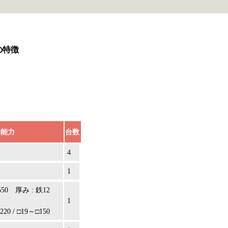
の特徴
的能力
台数
4
1
550 厚み : 鉄12
1
 / □19～□150