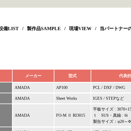
設備LIST
/
製作品SAMPLE
/
現場VIEW
/
当パートナー
メーカー
型式
代表
AMADA
AP100
PCL / DXF / DWG
AMADA
Sheet Works
IGES / STEPなど
平板サイズ : 3070×1
AMADA
FO-M Ⅱ RI3015
ｔ SUS・真鍮 : 6t
製缶サイズ：φ20～Φ220