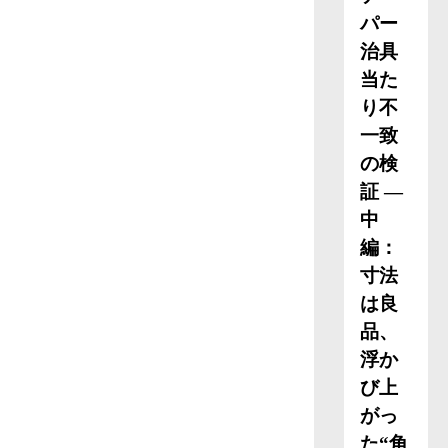
パー
治具
当た
り不
一致
の検
証 ―
中
編：
寸法
は良
品、
浮か
び上
がっ
た“角