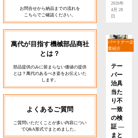
2026年
お問合せから納品までの流れを
4月 28
こちらでご確認ください。
日
パートナー企
萬代が目指す機械部品商社
業紹介
とは？
テー
部品提供のみに留まらない価値の提供
とは？萬代のあるべき姿をお伝えいた
パー
します。
治具
当た
り不
よくあるご質問
一致
の検
ご質問いただくことが多い内容につい
証 ―
てQ&A形式でまとめました。
まと