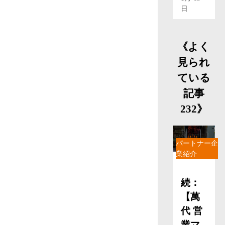
日
《よく
見られ
ている
記事
232》
パートナー企
業紹介
続：
【萬
代 営
業マ