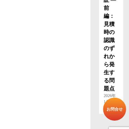
前
編：
見積
時の
認識
のず
れか
ら発
生す
る問
題点
2026年
1月 15
日
お問合せ