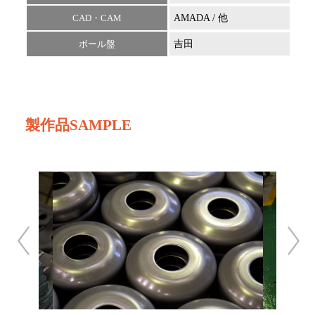
CAD・CAM
AMADA / 他
AP1
ボール盤
吉田
製作品SAMPLE