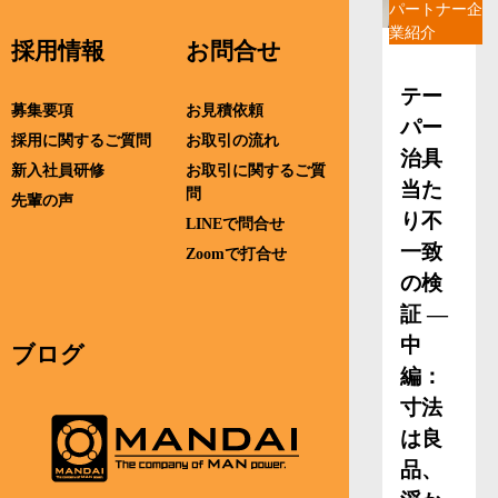
パートナー企
業紹介
採用情報
お問合せ
テー
募集要項
お見積依頼
パー
採用に関するご質問
お取引の流れ
治具
新入社員研修
お取引に関するご質
当た
問
先輩の声
り不
LINEで問合せ
一致
Zoomで打合せ
の検
証 ―
中
ブログ
編：
寸法
は良
品、