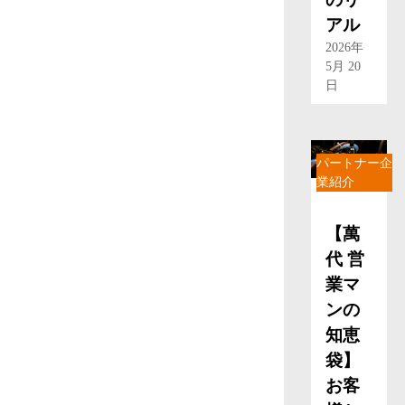
アル
2026年
5月 20
日
パートナー企
業紹介
【萬
代 営
業マ
ンの
知恵
袋】
お客