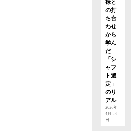
様と
の打
ち合
わせ
から
学ん
だ
「シ
ャフ
ト選
定」
のリ
アル
2026年
4月 28
日