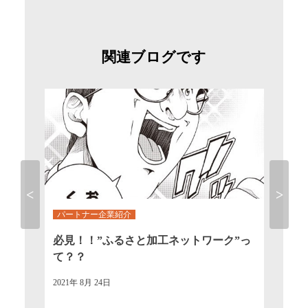
関連ブログです
パートナー企業紹介
パー
レス
必見！！”ふるさと加工ネットワーク”っ
”ふ
Previous
Next
て？？
とな
2021年 8月 24日
2021