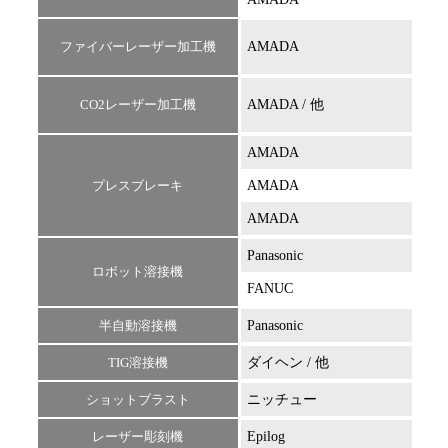
ファイバーレーザー加工機
AMADA
LC2
CO2レーザー加工機
AMADA / 他
FLC
AMADA
RG-
プレスブレーキ
AMADA
HDS
AMADA
EG6
Panasonic
ロボット溶接機
FANUC
半自動溶接機
Panasonic
TIG溶接機
ダイヘン / 他
DA3
ショットブラスト
ニッチュー
レーザー彫刻機
Epilog