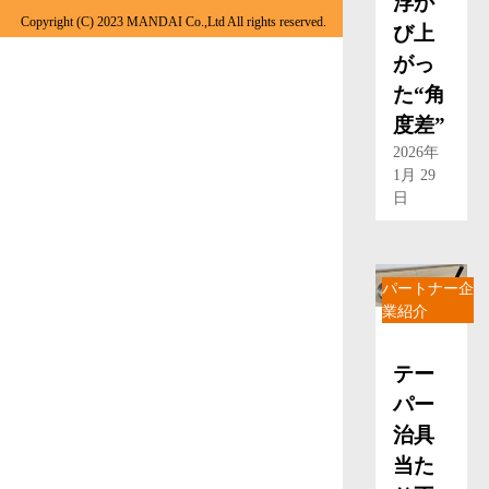
浮か
Copyright (C) 2023 MANDAI Co.,Ltd All rights reserved.
び上
がっ
た“角
度差”
2026年
1月 29
日
パートナー企
業紹介
テー
パー
治具
当た