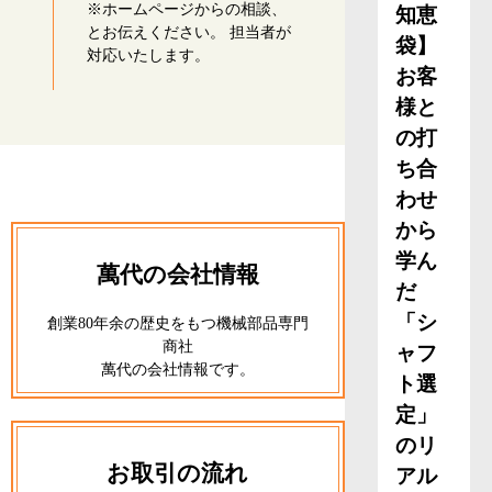
※ホームページからの相談、
知恵
とお伝えください。 担当者が
袋】
対応いたします。
お客
様と
の打
ち合
わせ
から
学ん
萬代の会社情報
だ
「シ
創業80年余の歴史をもつ機械部品専門
商社
ャフ
萬代の会社情報です。
ト選
定」
のリ
お取引の流れ
アル