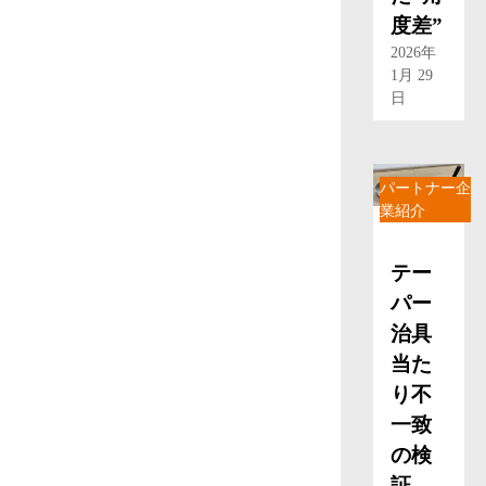
度差”
2026年
1月 29
日
パートナー企
業紹介
テー
パー
治具
当た
り不
一致
の検
証 ―