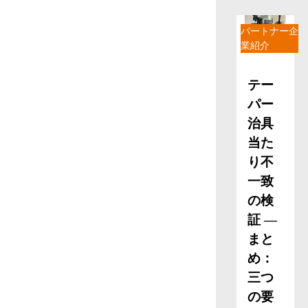
パートナー企
業紹介
テー
パー
治具
当た
り不
一致
の検
証 ―
まと
め：
三つ
の要