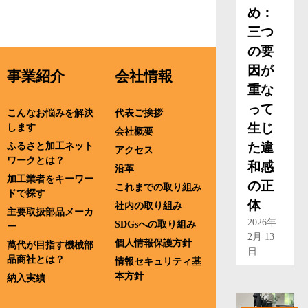
め：
三つ
の要
因が
事業紹介
会社情報
重な
って
こんなお悩みを解決
代表ご挨拶
生じ
します
会社概要
た違
ふるさと加工ネット
アクセス
ワークとは？
和感
沿革
加工業者をキーワー
の正
これまでの取り組み
ドで探す
体
社内の取り組み
主要取扱部品メーカ
2026年
SDGsへの取り組み
ー
2月 13
個人情報保護方針
萬代が目指す機械部
日
品商社とは？
情報セキュリティ基
本方針
納入実績