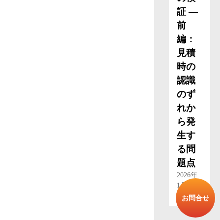
証 ―
前
編：
見積
時の
認識
のず
れか
ら発
生す
る問
題点
2026年
1月 15
日
お問合せ