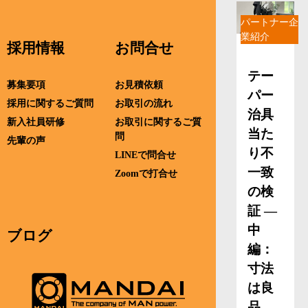
パートナー企
業紹介
採用情報
お問合せ
テー
募集要項
お見積依頼
パー
採用に関するご質問
お取引の流れ
治具
新入社員研修
お取引に関するご質
当た
問
先輩の声
り不
LINEで問合せ
一致
Zoomで打合せ
の検
証 ―
中
ブログ
編：
寸法
は良
品、