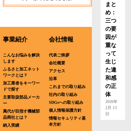
まと
め：
三つ
の要
因が
事業紹介
会社情報
重な
って
こんなお悩みを解決
代表ご挨拶
生じ
します
会社概要
た違
ふるさと加工ネット
アクセス
ワークとは？
和感
沿革
加工業者をキーワー
の正
これまでの取り組み
ドで探す
体
社内の取り組み
主要取扱部品メーカ
2026年
SDGsへの取り組み
ー
2月 13
個人情報保護方針
萬代が目指す機械部
日
品商社とは？
情報セキュリティ基
本方針
納入実績