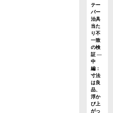
テー
パー
治具
当た
り不
一致
の検
証 ―
中
編：
寸法
は良
品、
浮か
び上
がっ