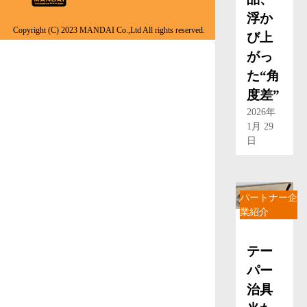
浮か
Copyright (C) 2023 MANDAI Co.,Ltd All rights reserved.
び上
がっ
た“角
度差”
2026年
1月 29
日
パートナー企
業紹介
テー
パー
治具