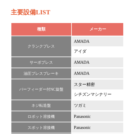
主要設備LIST
種類
メーカー
AMADA
TP6
クランクプレス
アイダ
NC1
サーボプレス
AMADA
SDE
油圧プレスブレーキ
AMADA
FBD
スター精密
SR2
バーフィーダー付NC旋盤
シチズンマシナリー
BNA
ネジ転造盤
ツガミ
R16
ロボット溶接機
Panasonic
TW-
スポット溶接機
Panasonic