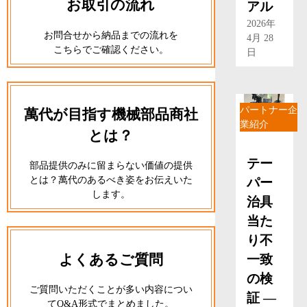
お取引の流れ
アル
2026年
お問合せから納品までの流れを
4月 28
こちらでご確認ください。
日
パートナー企
萬代が目指す機械部品商社
業紹介
とは？
テー
部品提供のみに留まらない価値の提供
とは？萬代のあるべき姿をお伝えいた
パー
します。
治具
当た
り不
よくあるご質問
一致
の検
ご質問いただくことが多い内容につい
証 ―
てQ&A形式でまとめました。