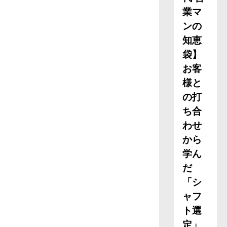
業マ
ンの
知恵
袋】
お客
様と
の打
ち合
わせ
から
学ん
だ
「シ
ャフ
ト選
定」