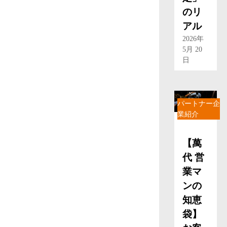
のリ
アル
2026年
5月 20
日
パートナー企
業紹介
【萬
代 営
業マ
ンの
知恵
袋】