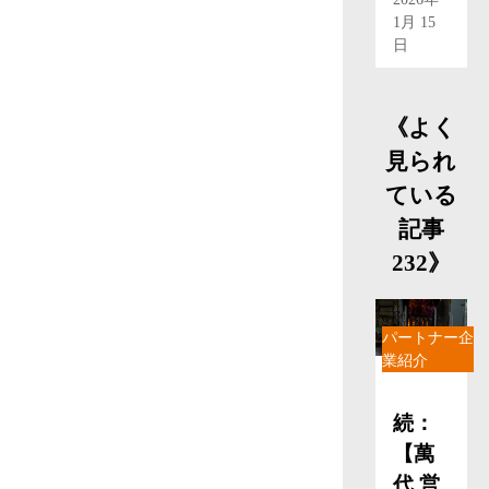
1月 15
日
《よく
見られ
ている
記事
232》
パートナー企
業紹介
続：
【萬
代 営