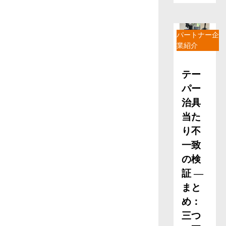
パートナー企
業紹介
テー
パー
治具
当た
り不
一致
の検
証 ―
まと
め：
三つ