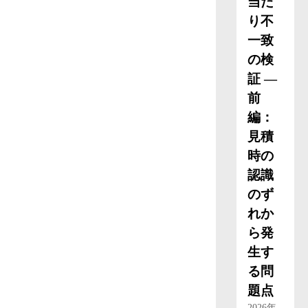
当た
り不
一致
の検
証 ―
前
編：
見積
時の
認識
のず
れか
ら発
生す
る問
題点
2026年