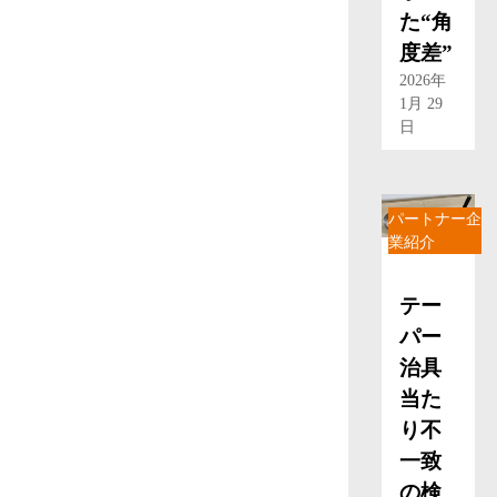
た“角
度差”
2026年
1月 29
日
パートナー企
業紹介
テー
パー
治具
当た
り不
一致
の検