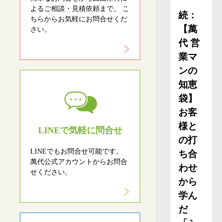
よるご相談・見積依頼まで。 こ
続：
ちらからお気軽にお問合せくだ
【萬
さい。
代 営
業マ
ンの
知恵
袋】
お客
様と
LINEで気軽に問合せ
の打
LINEでもお問合せ可能です。
ち合
萬代公式アカウントからお問合
わせ
せください。
から
学ん
だ