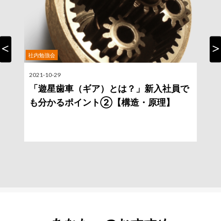
社内勉強会
Previous
Nex
2021-10-29
2
「遊星歯車（ギア）とは？」新入社員で
も分かるポイント②【構造・原理】