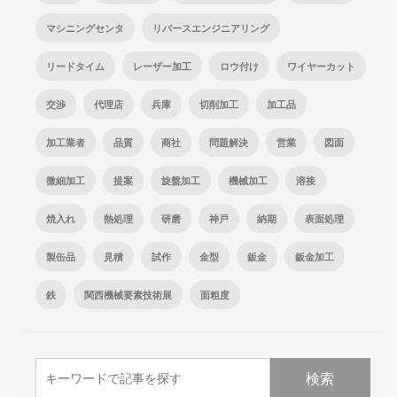
マシニングセンタ
リバースエンジニアリング
リードタイム
レーザー加工
ロウ付け
ワイヤーカット
交渉
代理店
兵庫
切削加工
加工品
加工業者
品質
商社
問題解決
営業
図面
微細加工
提案
旋盤加工
機械加工
溶接
焼入れ
熱処理
研磨
神戸
納期
表面処理
製缶品
見積
試作
金型
鈑金
鈑金加工
鉄
関西機械要素技術展
面粗度
検索