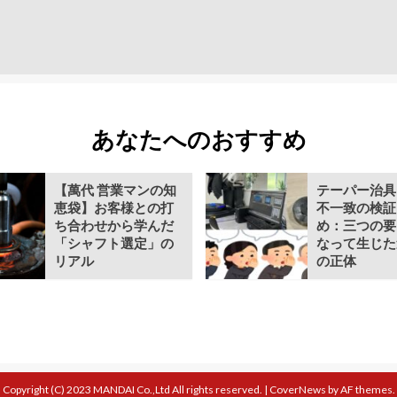
あなたへのおすすめ
【萬代 営業マンの知
テーパー治具
恵袋】お客様との打
不一致の検証 
ち合わせから学んだ
め：三つの要
「シャフト選定」の
なって生じた
リアル
の正体
Copyright (C) 2023 MANDAI Co.,Ltd All rights reserved.
|
CoverNews
by AF themes.