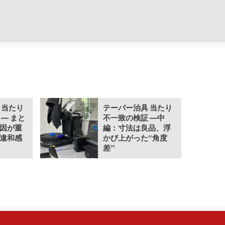
 当たり
テーパー治具 当たり
― まと
不一致の検証 ―中
因が重
編：寸法は良品、浮
違和感
かび上がった“角度
差”