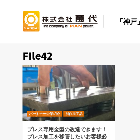
Skip
to
content
「神戸
FIle42
パートナー企業紹介
別作加工品
プレス専用金型の改造できます！
プレス加工を移管したいお客様必