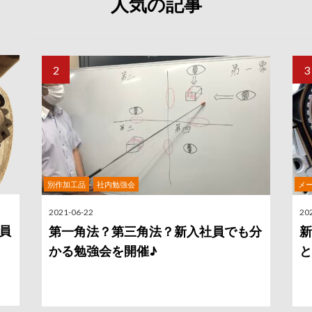
人気の記事
,
別作加工品
社内勉強会
メ
2021-06-22
20
員
第一角法？第三角法？新入社員でも分
新
かる勉強会を開催♪
と