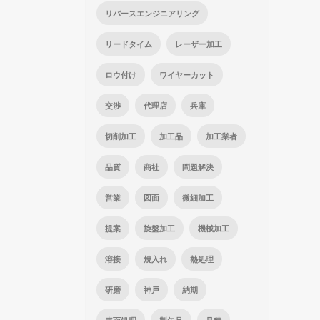
リバースエンジニアリング
リードタイム
レーザー加工
ロウ付け
ワイヤーカット
交渉
代理店
兵庫
切削加工
加工品
加工業者
品質
商社
問題解決
営業
図面
微細加工
提案
旋盤加工
機械加工
溶接
焼入れ
熱処理
研磨
神戸
納期