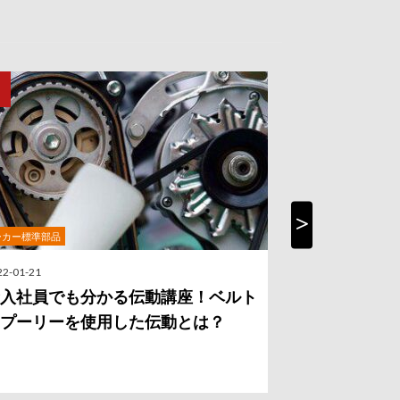
ーカー標準部品
社内勉強会
Next
22-01-21
2021-10-26
入社員でも分かる伝動講座！ベルト
「遊星歯車
プーリーを使用した伝動とは？
でも分かる
徴】