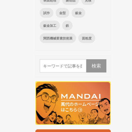
表面処理
製缶品
見積
試作
金型
鈑金
鈑金加工
鉄
関西機械要素技術展
面粗度
検索