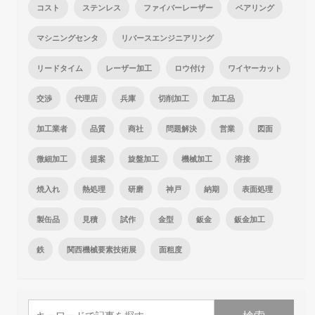
コスト
ステンレス
ファイバーレーザー
ベアリング
マシニングセンタ
リバースエンジニアリング
リードタイム
レーザー加工
ロウ付け
ワイヤーカット
交渉
代理店
兵庫
切削加工
加工品
加工業者
品質
商社
問題解決
営業
図面
微細加工
提案
旋盤加工
機械加工
溶接
焼入れ
熱処理
研磨
神戸
納期
表面処理
製缶品
見積
試作
金型
鈑金
鈑金加工
鉄
関西機械要素技術展
面粗度