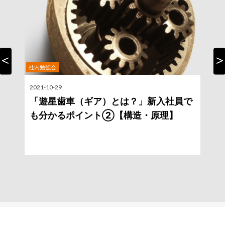
社内勉強会
Previous
Nex
2021-10-29
2
「遊星歯車（ギア）とは？」新入社員で
も分かるポイント②【構造・原理】