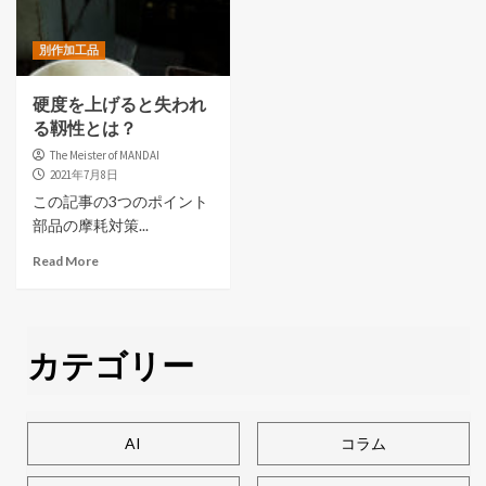
別作加工品
硬度を上げると失われ
る靱性とは？
The Meister of MANDAI
2021年7月8日
この記事の3つのポイント
部品の摩耗対策...
Read More
カテゴリー
AI
コラム