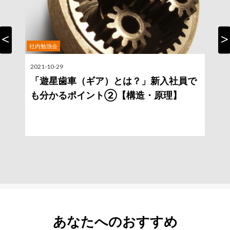
社内勉強会
Previous
Nex
2021-10-29
2
「遊星歯車（ギア）とは？」新入社員で
も分かるポイント②【構造・原理】
あなたへのおすすめ