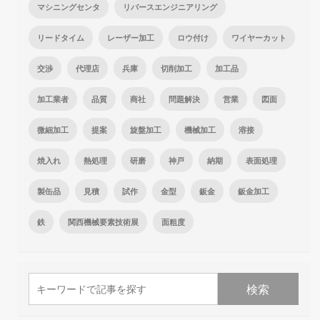
マシニングセンタ
リバースエンジニアリング
リードタイム
レーザー加工
ロウ付け
ワイヤーカット
交渉
代理店
兵庫
切削加工
加工品
加工業者
品質
商社
問題解決
営業
図面
微細加工
提案
旋盤加工
機械加工
溶接
焼入れ
熱処理
研磨
神戸
納期
表面処理
製缶品
見積
試作
金型
鈑金
鈑金加工
鉄
関西機械要素技術展
面粗度
検索