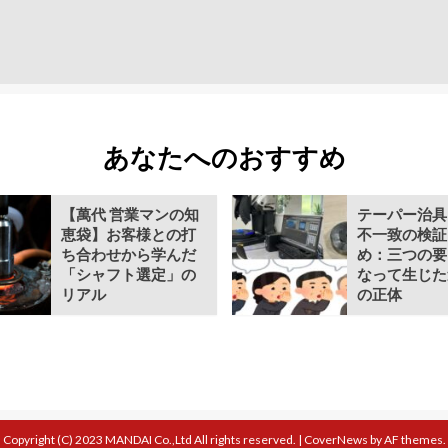
あなたへのおすすめ
【萬代 営業マンの知
テーパー治具
恵袋】お客様との打
不一致の検証 
ち合わせから学んだ
め：三つの要
「シャフト選定」の
なって生じた
リアル
の正体
Copyright (C) 2023 MANDAI Co.,Ltd All rights reserved.
|
CoverNews
by AF themes.