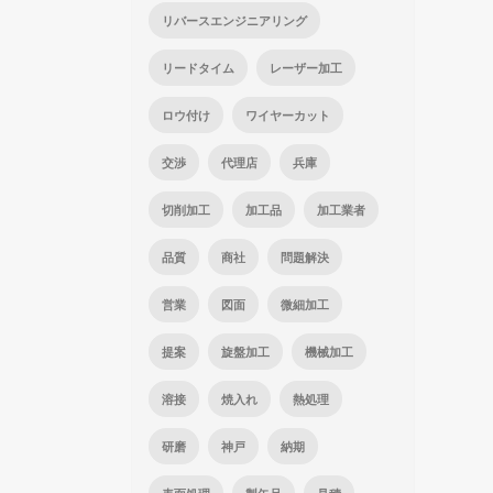
リバースエンジニアリング
リードタイム
レーザー加工
ロウ付け
ワイヤーカット
交渉
代理店
兵庫
切削加工
加工品
加工業者
品質
商社
問題解決
営業
図面
微細加工
提案
旋盤加工
機械加工
溶接
焼入れ
熱処理
研磨
神戸
納期