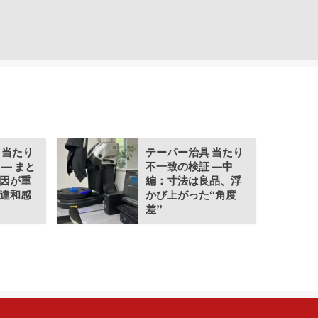
 当たり
テーパー治具 当たり
― まと
不一致の検証 ―中
因が重
編：寸法は良品、浮
違和感
かび上がった“角度
差”