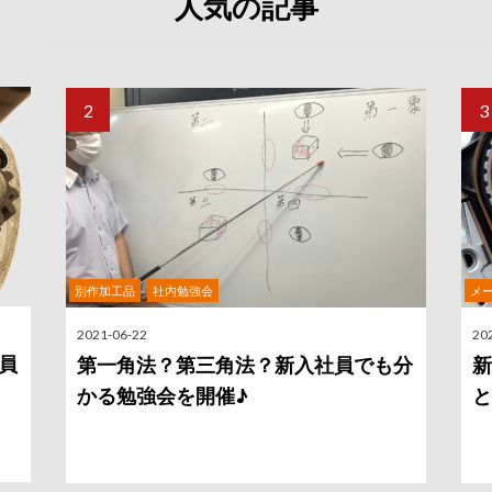
人気の記事
,
別作加工品
社内勉強会
メ
2021-06-22
20
員
第一角法？第三角法？新入社員でも分
新
かる勉強会を開催♪
と