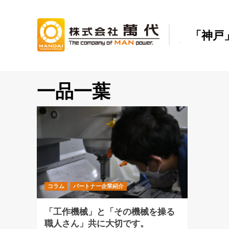
Skip
to
content
「神戸
一品一葉
コラム
パートナー企業紹介
「工作機械」と「その機械を操る
職人さん」共に大切です。