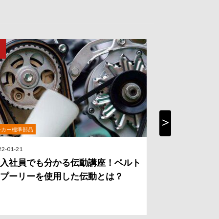
ーカー標準部品
社内勉強会
Next
22-01-21
2021-10-26
入社員でも分かる伝動講座！ベルト
「遊星歯車
プーリーを使用した伝動とは？
でも分かる
徴】