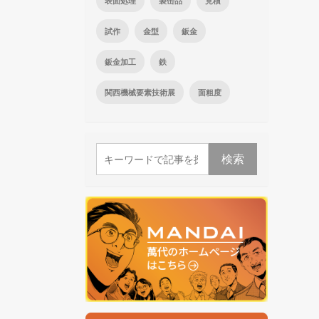
表面処理
製缶品
見積
試作
金型
鈑金
鈑金加工
鉄
関西機械要素技術展
面粗度
検索