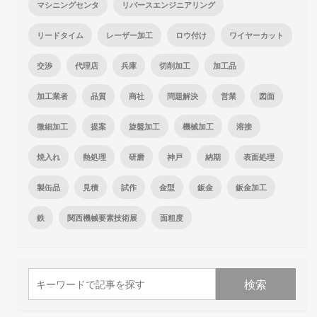
マシニングセンタ
リバースエンジニアリング
リードタイム
レーザー加工
ロウ付け
ワイヤーカット
交渉
代理店
兵庫
切削加工
加工品
加工業者
品質
商社
問題解決
営業
図面
微細加工
提案
旋盤加工
機械加工
溶接
焼入れ
熱処理
研磨
神戸
納期
表面処理
製缶品
見積
試作
金型
鈑金
鈑金加工
鉄
関西機械要素技術展
面粗度
検索