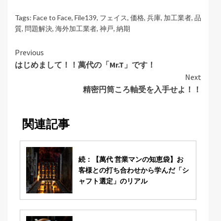
Tags:
Face to Face
,
File139
,
フェイス
,
価格
,
兵庫
,
加工業者
,
品
質
,
問題解決
,
海外加工業者
,
神戸
,
納期
Continue
Previous
はじめまして！！萬代の「Mr.T」です！
Reading
Next
精密円筒ころ軸受を入手せよ！！
関連記事
続：【萬代 営業マンの知恵袋】お
客様との打ち合わせから学んだ「シ
ャフト選定」のリアル