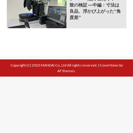
致の検証 ―中編：寸法は
良品、浮かび上がった“角
度差”
Copyright (C) 2023 MANDAI Co.,Ltd All rights reserved.
|
CoverNews
by
AF themes.