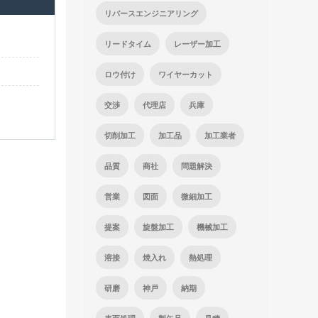
リバースエンジニアリング
リードタイム
レーザー加工
ロウ付け
ワイヤーカット
交渉
代理店
兵庫
切削加工
加工品
加工業者
品質
商社
問題解決
営業
図面
微細加工
提案
旋盤加工
機械加工
溶接
焼入れ
熱処理
研磨
神戸
納期