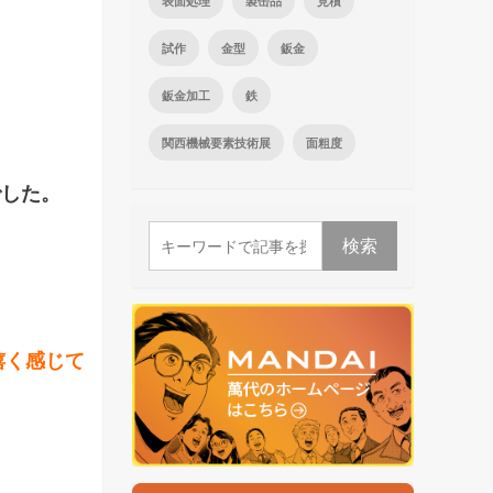
表面処理
製缶品
見積
試作
金型
鈑金
鈑金加工
鉄
関西機械要素技術展
面粗度
でした。
検索
嬉く感じて