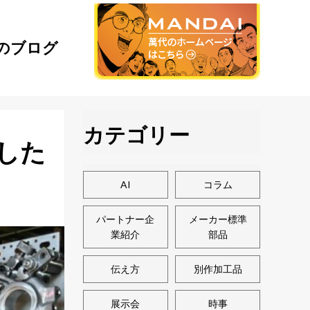
のブログ
カテゴリー
した
AI
コラム
パートナー企
メーカー標準
業紹介
部品
伝え方
別作加工品
展示会
時事