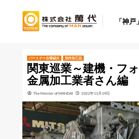
Skip
to
content
「神戸
パートナー企業紹介
別作加工品
関東巡業～建機・フ
金属加工業者さん編
The Meister of MANDAI
2022年11月19日