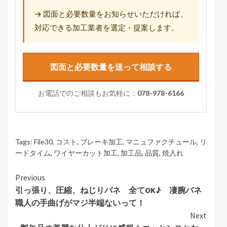
→ 図面と必要数量をお知らせいただければ、
対応できる加工業者を選定・提案します。
図面と必要数量を送って相談する
お電話でのご相談もお気軽に：
078-978-6166
Tags:
File30
,
コスト
,
ブレーキ加工
,
マニュファクチュール
,
リ
ードタイム
,
ワイヤーカット加工
,
加工品
,
品質
,
焼入れ
Continue
Previous
引っ張り、圧縮、ねじりバネ 全てOK♪ 凄腕バネ
Reading
職人の手曲げがマジ半端ないって！
Next