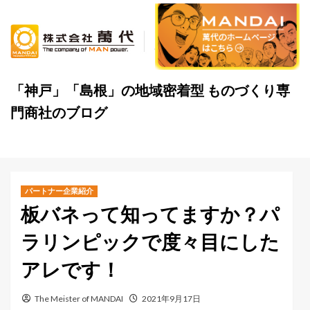
Skip
to
content
「神戸」「島根」の地域密着型 ものづくり専
門商社のブログ
パートナー企業紹介
板バネって知ってますか？パ
ラリンピックで度々目にした
アレです！
The Meister of MANDAI
2021年9月17日