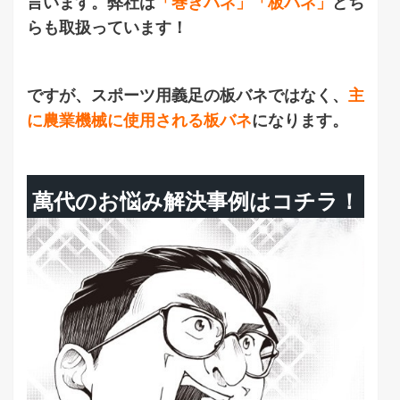
言います。弊社は
「巻きバネ」「板バネ」
どち
らも取扱っています！
ですが、スポーツ用義足の板バネではなく、
主
に農業機械に使用される板バネ
になります。
萬代のお悩み解決事例はコチラ！