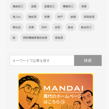
微細加工
提案
旋盤加工
機械加工
溶接
焼入れ
熱処理
研磨
神戸
納期
表面処理
製缶品
見積
試作
金型
鈑金
鈑金加工
鉄
関西機械要素技術展
面粗度
検索