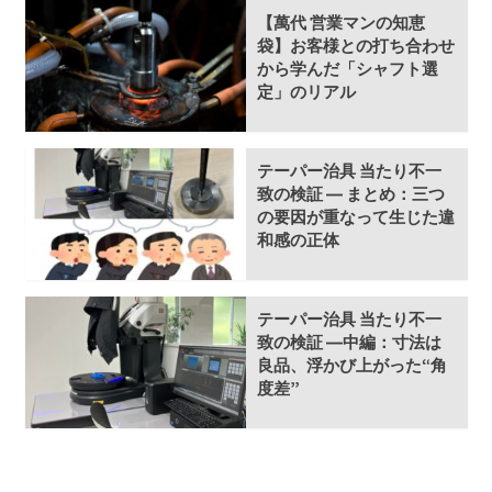
【萬代 営業マンの知恵
袋】お客様との打ち合わせ
から学んだ「シャフト選
定」のリアル
テーパー治具 当たり不一
致の検証 ― まとめ：三つ
の要因が重なって生じた違
和感の正体
テーパー治具 当たり不一
致の検証 ―中編：寸法は
良品、浮かび上がった“角
度差”