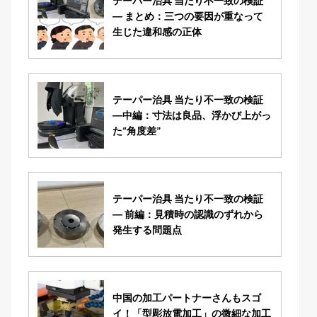
テーパー治具 当たり不一致の検証
― まとめ：三つの要因が重なって
生じた違和感の正体
テーパー治具 当たり不一致の検証
―中編：寸法は良品、浮かび上がっ
た“角度差”
テーパー治具 当たり不一致の検証
― 前編：見積時の認識のずれから
発生する問題点
中国の加工パートナーさんもスゴ
イ！「型彫放電加工」の微細な加工