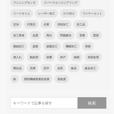
マシニングセンタ
リバースエンジニアリング
リードタイム
レーザー加工
ロウ付け
ワイヤーカット
交渉
代理店
兵庫
切削加工
加工品
加工業者
品質
商社
問題解決
営業
図面
微細加工
提案
旋盤加工
機械加工
溶接
焼入れ
熱処理
研磨
神戸
納期
表面処理
製缶品
見積
試作
金型
鈑金
鈑金加工
鉄
関西機械要素技術展
面粗度
検索